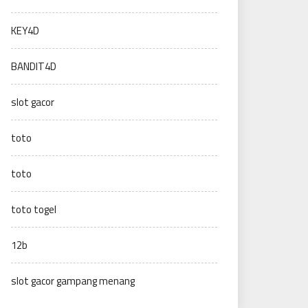
KEY4D
BANDIT4D
slot gacor
toto
toto
toto togel
12b
slot gacor gampang menang