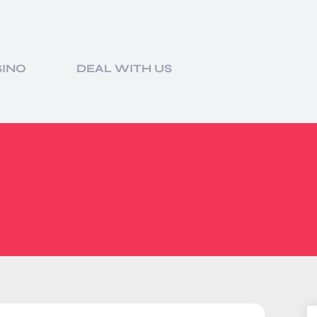
SINO
DEAL WITH US
4